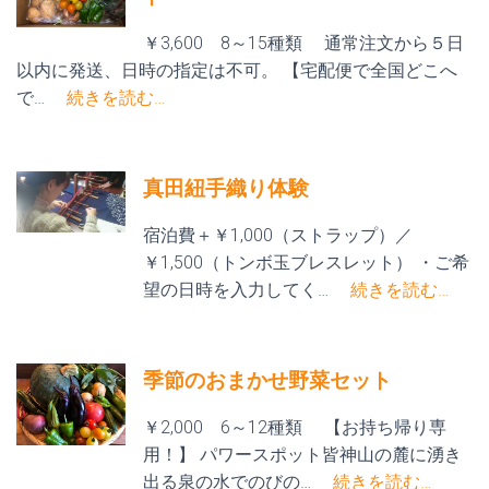
￥3,600 8～15種類 通常注文から５日
以内に発送、日時の指定は不可。 【宅配便で全国どこへ
で…
続きを読む…
真田紐手織り体験
宿泊費＋￥1,000（ストラップ）／
￥1,500（トンボ玉ブレスレット） ・ご希
望の日時を入力してく…
続きを読む…
季節のおまかせ野菜セット
￥2,000 6～12種類 【お持ち帰り専
用！】 パワースポット皆神山の麓に湧き
出る泉の水でのびの…
続きを読む…