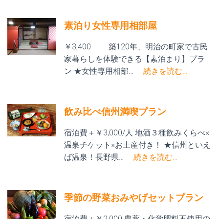
素泊り女性専用相部屋
￥3,400 築120年、明治の町家で古民
家暮らしを体験できる【素泊まり】プラ
ン ★女性専用相部…
続きを読む…
飲み比べ信州満喫プラン
宿泊費＋￥3,000/人 地酒３種飲みくらべ×
温泉チケット×お土産付き！ ★信州といえ
ば温泉！長野県…
続きを読む…
季節の野菜おみやげセットプラン
宿泊費＋￥2,000 農薬・化学肥料不使用の