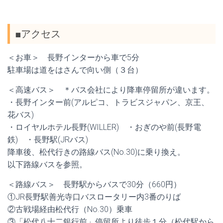
■アクセス
＜お車＞ 長野インターから車で5分
駐車場は道をはさんで向い側（３台）
＜高速バス＞ ＊バス会社により降車停留所が違います。
・長野インター前(アルピコ、トラビスジャパン、京王、
花バス)
・ロイヤルホテル長野(WILLER) ・おぎのや前(長野電
鉄) ・長野駅(JRバス)
降車後、松代行きの路線バス(No.30)に乗り換え。
以下路線バスを参照。
＜路線バス＞ 長野駅からバスで30分（660円）
①JR長野駅善光寺口バスロータリー内3番のりば
②古戦場経由松代行（No.30）乗車
③「松代八十二銀行前」停留所より徒歩１分（松代駅から