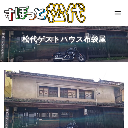
T
O
G
G
松代ゲストハウス布袋屋
L
E
N
A
V
I
G
A
T
I
O
N