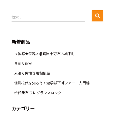
検
検索…
索
:
新着商品
＜体感★侍魂＞@真田十万石の城下町
素泊り個室
素泊り男性専用相部屋
信州松代を知ろう！遊学城下町ツアー 入門編
松代柴石 フレグランスロック
カテゴリー