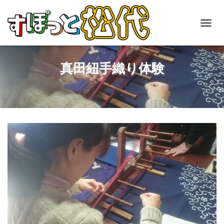
T
O
G
G
真田紐手織り体験
L
E
N
A
V
I
G
A
T
I
O
N